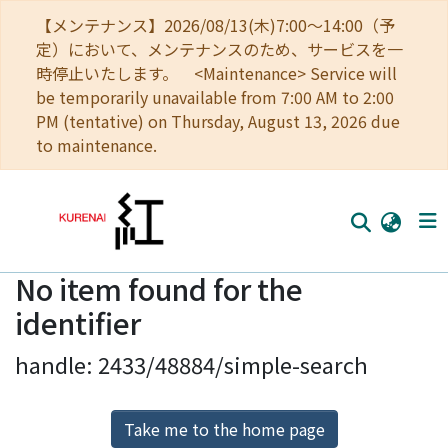
【メンテナンス】2026/08/13(木)7:00～14:00（予
定）において、メンテナンスのため、サービスを一
時停止いたします。 <Maintenance> Service will
be temporarily unavailable from 7:00 AM to 2:00
PM (tentative) on Thursday, August 13, 2026 due
to maintenance.
No item found for the
Home
identifier
Communities
handle: 2433/48884/simple-search
Browse
Download Ranking
Take me to the home page