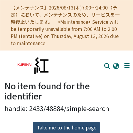
【メンテナンス】2026/08/13(木)7:00～14:00（予
定）において、メンテナンスのため、サービスを一
時停止いたします。 <Maintenance> Service will
be temporarily unavailable from 7:00 AM to 2:00
PM (tentative) on Thursday, August 13, 2026 due
to maintenance.
No item found for the
Home
identifier
Communities
handle: 2433/48884/simple-search
Browse
Download Ranking
Take me to the home page