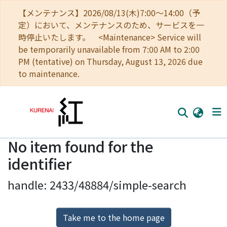
【メンテナンス】2026/08/13(木)7:00～14:00（予
定）において、メンテナンスのため、サービスを一
時停止いたします。 <Maintenance> Service will
be temporarily unavailable from 7:00 AM to 2:00
PM (tentative) on Thursday, August 13, 2026 due
to maintenance.
No item found for the
Home
identifier
Communities
handle: 2433/48884/simple-search
Browse
Download Ranking
Take me to the home page