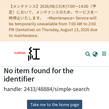
【メンテナンス】2026/08/13(木)7:00～14:00（予
定）において、メンテナンスのため、サービスを一
時停止いたします。 <Maintenance> Service will
be temporarily unavailable from 7:00 AM to 2:00
PM (tentative) on Thursday, August 13, 2026 due
to maintenance.
No item found for the
Home
identifier
Communities
handle: 2433/48884/simple-search
Browse
Download Ranking
Take me to the home page