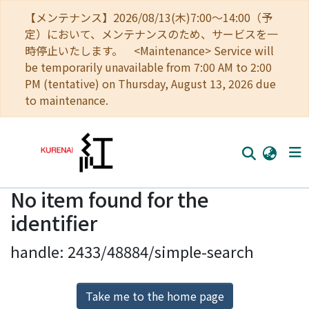
【メンテナンス】2026/08/13(木)7:00～14:00（予
定）において、メンテナンスのため、サービスを一
時停止いたします。 <Maintenance> Service will
be temporarily unavailable from 7:00 AM to 2:00
PM (tentative) on Thursday, August 13, 2026 due
to maintenance.
No item found for the
Home
identifier
Communities
handle: 2433/48884/simple-search
Browse
Download Ranking
Take me to the home page