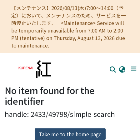
【メンテナンス】2026/08/13(木)7:00～14:00（予
定）において、メンテナンスのため、サービスを一
時停止いたします。 <Maintenance> Service will
be temporarily unavailable from 7:00 AM to 2:00
PM (tentative) on Thursday, August 13, 2026 due
to maintenance.
No item found for the
Home
identifier
Communities
handle: 2433/49798/simple-search
Browse
Download Ranking
Take me to the home page