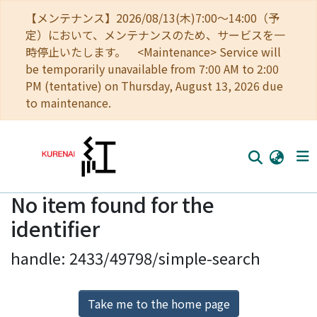
【メンテナンス】2026/08/13(木)7:00～14:00（予
定）において、メンテナンスのため、サービスを一
時停止いたします。 <Maintenance> Service will
be temporarily unavailable from 7:00 AM to 2:00
PM (tentative) on Thursday, August 13, 2026 due
to maintenance.
No item found for the
Home
identifier
Communities
handle: 2433/49798/simple-search
Browse
Download Ranking
Take me to the home page