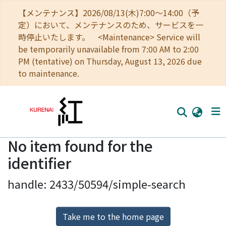
【メンテナンス】2026/08/13(木)7:00～14:00（予
定）において、メンテナンスのため、サービスを一
時停止いたします。 <Maintenance> Service will
be temporarily unavailable from 7:00 AM to 2:00
PM (tentative) on Thursday, August 13, 2026 due
to maintenance.
No item found for the
Home
identifier
Communities
handle: 2433/50594/simple-search
Browse
Download Ranking
Take me to the home page