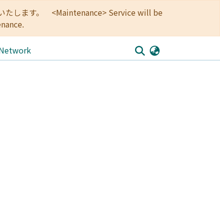
<Maintenance> Service will be
enance.
 Network