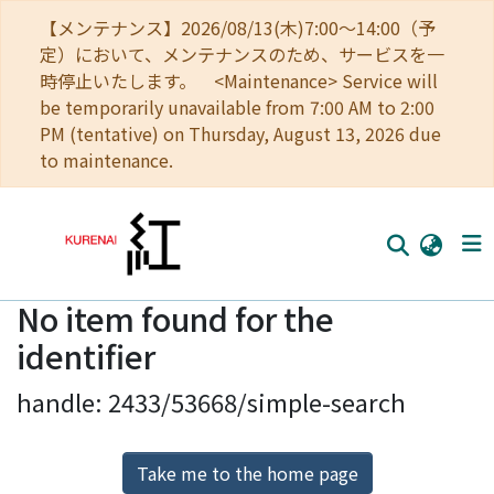
【メンテナンス】2026/08/13(木)7:00～14:00（予
定）において、メンテナンスのため、サービスを一
時停止いたします。 <Maintenance> Service will
be temporarily unavailable from 7:00 AM to 2:00
PM (tentative) on Thursday, August 13, 2026 due
to maintenance.
No item found for the
Home
identifier
Communities
handle: 2433/53668/simple-search
Browse
Download Ranking
Take me to the home page