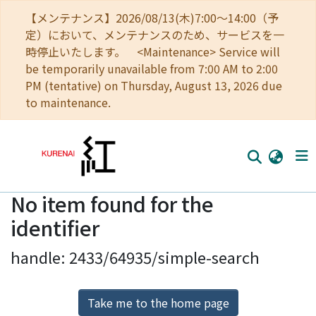
【メンテナンス】2026/08/13(木)7:00～14:00（予
定）において、メンテナンスのため、サービスを一
時停止いたします。 <Maintenance> Service will
be temporarily unavailable from 7:00 AM to 2:00
PM (tentative) on Thursday, August 13, 2026 due
to maintenance.
No item found for the
Home
identifier
Communities
handle: 2433/64935/simple-search
Browse
Download Ranking
Take me to the home page