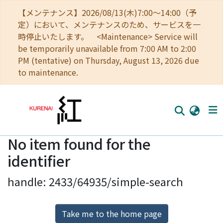
【メンテナンス】2026/08/13(木)7:00～14:00（予
定）において、メンテナンスのため、サービスを一
時停止いたします。 <Maintenance> Service will
be temporarily unavailable from 7:00 AM to 2:00
PM (tentative) on Thursday, August 13, 2026 due
to maintenance.
No item found for the
Home
identifier
Communities
handle: 2433/64935/simple-search
Browse
Download Ranking
Take me to the home page