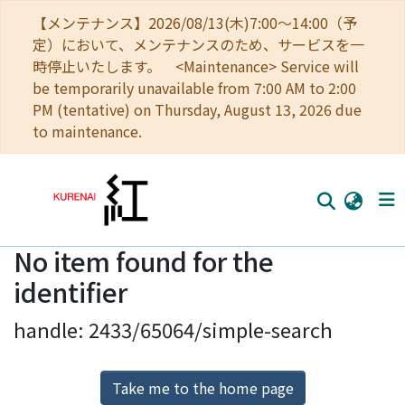
【メンテナンス】2026/08/13(木)7:00～14:00（予
定）において、メンテナンスのため、サービスを一
時停止いたします。 <Maintenance> Service will
be temporarily unavailable from 7:00 AM to 2:00
PM (tentative) on Thursday, August 13, 2026 due
to maintenance.
No item found for the
Home
identifier
Communities
handle: 2433/65064/simple-search
Browse
Download Ranking
Take me to the home page