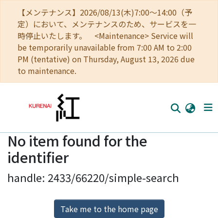
【メンテナンス】2026/08/13(木)7:00～14:00（予
定）において、メンテナンスのため、サービスを一
時停止いたします。 <Maintenance> Service will
be temporarily unavailable from 7:00 AM to 2:00
PM (tentative) on Thursday, August 13, 2026 due
to maintenance.
No item found for the
Home
identifier
Communities
handle: 2433/66220/simple-search
Browse
Download Ranking
Take me to the home page