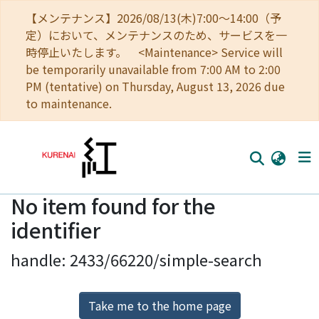
【メンテナンス】2026/08/13(木)7:00～14:00（予
定）において、メンテナンスのため、サービスを一
時停止いたします。 <Maintenance> Service will
be temporarily unavailable from 7:00 AM to 2:00
PM (tentative) on Thursday, August 13, 2026 due
to maintenance.
No item found for the
Home
identifier
Communities
handle: 2433/66220/simple-search
Browse
Download Ranking
Take me to the home page