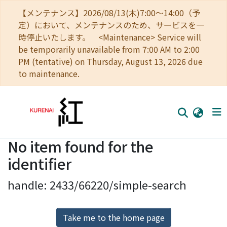
【メンテナンス】2026/08/13(木)7:00～14:00（予
定）において、メンテナンスのため、サービスを一
時停止いたします。 <Maintenance> Service will
be temporarily unavailable from 7:00 AM to 2:00
PM (tentative) on Thursday, August 13, 2026 due
to maintenance.
No item found for the
Home
identifier
Communities
handle: 2433/66220/simple-search
Browse
Download Ranking
Take me to the home page