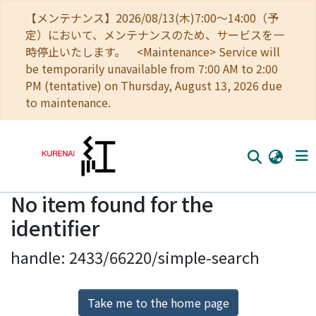
【メンテナンス】2026/08/13(木)7:00～14:00（予
定）において、メンテナンスのため、サービスを一
時停止いたします。 <Maintenance> Service will
be temporarily unavailable from 7:00 AM to 2:00
PM (tentative) on Thursday, August 13, 2026 due
to maintenance.
No item found for the
Home
identifier
Communities
handle: 2433/66220/simple-search
Browse
Download Ranking
Take me to the home page