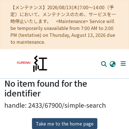
【メンテナンス】2026/08/13(木)7:00～14:00（予
定）において、メンテナンスのため、サービスを一
時停止いたします。 <Maintenance> Service will
be temporarily unavailable from 7:00 AM to 2:00
PM (tentative) on Thursday, August 13, 2026 due
to maintenance.
No item found for the
Home
identifier
Communities
handle: 2433/67900/simple-search
Browse
Download Ranking
Take me to the home page