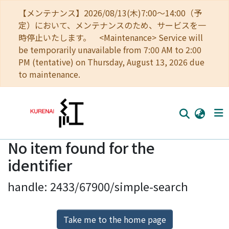
【メンテナンス】2026/08/13(木)7:00～14:00（予
定）において、メンテナンスのため、サービスを一
時停止いたします。 <Maintenance> Service will
be temporarily unavailable from 7:00 AM to 2:00
PM (tentative) on Thursday, August 13, 2026 due
to maintenance.
No item found for the
Home
identifier
Communities
handle: 2433/67900/simple-search
Browse
Download Ranking
Take me to the home page