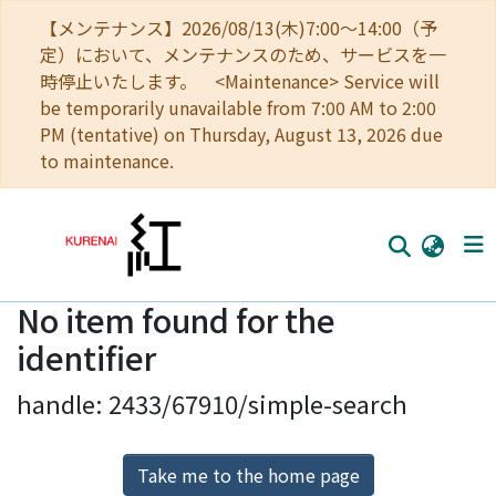
【メンテナンス】2026/08/13(木)7:00～14:00（予
定）において、メンテナンスのため、サービスを一
時停止いたします。 <Maintenance> Service will
be temporarily unavailable from 7:00 AM to 2:00
PM (tentative) on Thursday, August 13, 2026 due
to maintenance.
No item found for the
Home
identifier
Communities
handle: 2433/67910/simple-search
Browse
Download Ranking
Take me to the home page