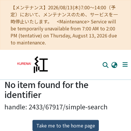
【メンテナンス】2026/08/13(木)7:00～14:00（予
定）において、メンテナンスのため、サービスを一
時停止いたします。 <Maintenance> Service will
be temporarily unavailable from 7:00 AM to 2:00
PM (tentative) on Thursday, August 13, 2026 due
to maintenance.
No item found for the
Home
identifier
Communities
handle: 2433/67917/simple-search
Browse
Download Ranking
Take me to the home page