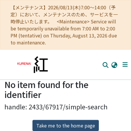
【メンテナンス】2026/08/13(木)7:00～14:00（予
定）において、メンテナンスのため、サービスを一
時停止いたします。 <Maintenance> Service will
be temporarily unavailable from 7:00 AM to 2:00
PM (tentative) on Thursday, August 13, 2026 due
to maintenance.
No item found for the
Home
identifier
Communities
handle: 2433/67917/simple-search
Browse
Download Ranking
Take me to the home page