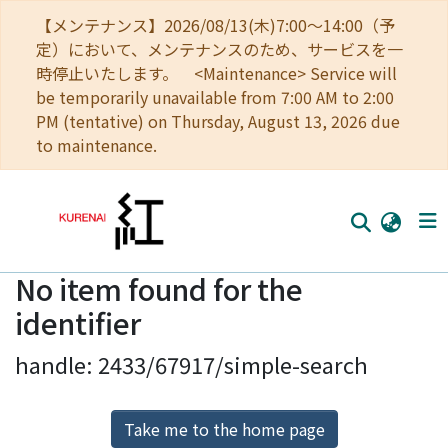
【メンテナンス】2026/08/13(木)7:00～14:00（予
定）において、メンテナンスのため、サービスを一
時停止いたします。 <Maintenance> Service will
be temporarily unavailable from 7:00 AM to 2:00
PM (tentative) on Thursday, August 13, 2026 due
to maintenance.
No item found for the
Home
identifier
Communities
handle: 2433/67917/simple-search
Browse
Download Ranking
Take me to the home page