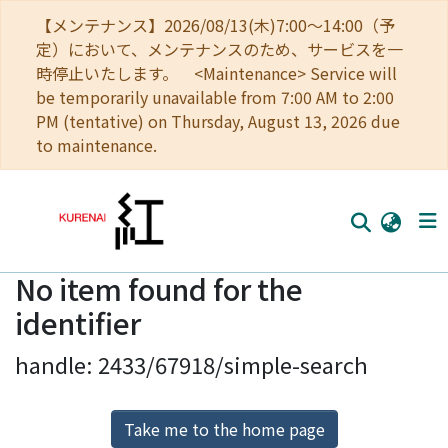
【メンテナンス】2026/08/13(木)7:00～14:00（予
定）において、メンテナンスのため、サービスを一
時停止いたします。 <Maintenance> Service will
be temporarily unavailable from 7:00 AM to 2:00
PM (tentative) on Thursday, August 13, 2026 due
to maintenance.
No item found for the
Home
identifier
Communities
handle: 2433/67918/simple-search
Browse
Download Ranking
Take me to the home page