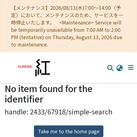
【メンテナンス】2026/08/13(木)7:00～14:00（予
定）において、メンテナンスのため、サービスを一
時停止いたします。 <Maintenance> Service will
be temporarily unavailable from 7:00 AM to 2:00
PM (tentative) on Thursday, August 13, 2026 due
to maintenance.
No item found for the
Home
identifier
Communities
handle: 2433/67918/simple-search
Browse
Download Ranking
Take me to the home page