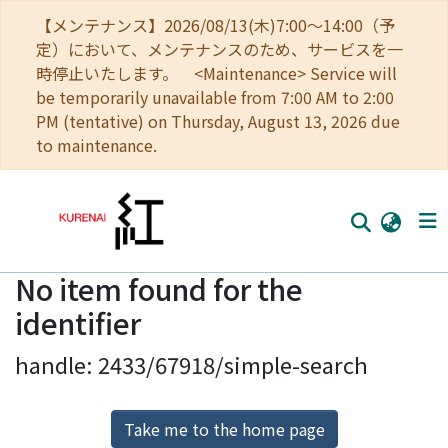
【メンテナンス】2026/08/13(木)7:00～14:00（予
定）において、メンテナンスのため、サービスを一
時停止いたします。 <Maintenance> Service will
be temporarily unavailable from 7:00 AM to 2:00
PM (tentative) on Thursday, August 13, 2026 due
to maintenance.
No item found for the
Home
identifier
Communities
handle: 2433/67918/simple-search
Browse
Download Ranking
Take me to the home page