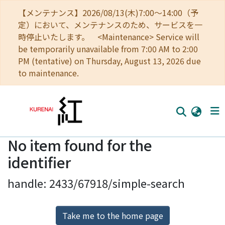
【メンテナンス】2026/08/13(木)7:00～14:00（予
定）において、メンテナンスのため、サービスを一
時停止いたします。 <Maintenance> Service will
be temporarily unavailable from 7:00 AM to 2:00
PM (tentative) on Thursday, August 13, 2026 due
to maintenance.
No item found for the
Home
identifier
Communities
handle: 2433/67918/simple-search
Browse
Download Ranking
Take me to the home page