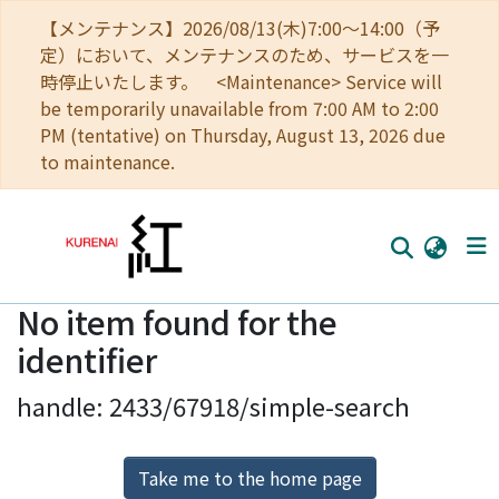
【メンテナンス】2026/08/13(木)7:00～14:00（予
定）において、メンテナンスのため、サービスを一
時停止いたします。 <Maintenance> Service will
be temporarily unavailable from 7:00 AM to 2:00
PM (tentative) on Thursday, August 13, 2026 due
to maintenance.
No item found for the
Home
identifier
Communities
handle: 2433/67918/simple-search
Browse
Download Ranking
Take me to the home page