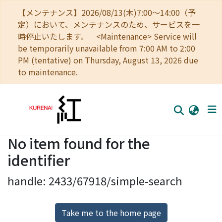
【メンテナンス】2026/08/13(木)7:00～14:00（予
定）において、メンテナンスのため、サービスを一
時停止いたします。 <Maintenance> Service will
be temporarily unavailable from 7:00 AM to 2:00
PM (tentative) on Thursday, August 13, 2026 due
to maintenance.
No item found for the
Home
identifier
Communities
handle: 2433/67918/simple-search
Browse
Download Ranking
Take me to the home page