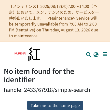
【メンテナンス】2026/08/13(木)7:00～14:00（予
定）において、メンテナンスのため、サービスを一
時停止いたします。 <Maintenance> Service will
be temporarily unavailable from 7:00 AM to 2:00
PM (tentative) on Thursday, August 13, 2026 due
to maintenance.
No item found for the
Home
identifier
Communities
handle: 2433/67918/simple-search
Browse
Download Ranking
Take me to the home page