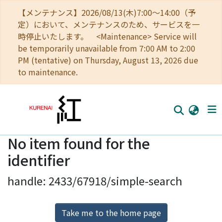
【メンテナンス】2026/08/13(木)7:00～14:00（予
定）において、メンテナンスのため、サービスを一
時停止いたします。 <Maintenance> Service will
be temporarily unavailable from 7:00 AM to 2:00
PM (tentative) on Thursday, August 13, 2026 due
to maintenance.
No item found for the
Home
identifier
Communities
handle: 2433/67918/simple-search
Browse
Download Ranking
Take me to the home page