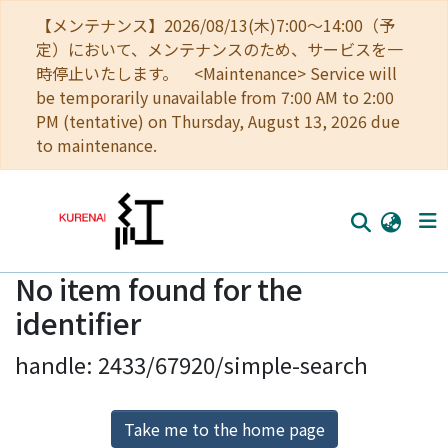
【メンテナンス】2026/08/13(木)7:00～14:00（予
定）において、メンテナンスのため、サービスを一
時停止いたします。 <Maintenance> Service will
be temporarily unavailable from 7:00 AM to 2:00
PM (tentative) on Thursday, August 13, 2026 due
to maintenance.
No item found for the
Home
identifier
Communities
handle: 2433/67920/simple-search
Browse
Download Ranking
Take me to the home page