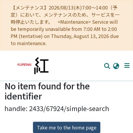
【メンテナンス】2026/08/13(木)7:00～14:00（予
定）において、メンテナンスのため、サービスを一
時停止いたします。 <Maintenance> Service will
be temporarily unavailable from 7:00 AM to 2:00
PM (tentative) on Thursday, August 13, 2026 due
to maintenance.
No item found for the
Home
identifier
Communities
handle: 2433/67924/simple-search
Browse
Download Ranking
Take me to the home page