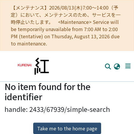
【メンテナンス】2026/08/13(木)7:00～14:00（予
定）において、メンテナンスのため、サービスを一
時停止いたします。 <Maintenance> Service will
be temporarily unavailable from 7:00 AM to 2:00
PM (tentative) on Thursday, August 13, 2026 due
to maintenance.
No item found for the
Home
identifier
Communities
handle: 2433/67939/simple-search
Browse
Download Ranking
Take me to the home page