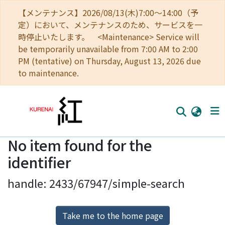
【メンテナンス】2026/08/13(木)7:00～14:00（予
定）において、メンテナンスのため、サービスを一
時停止いたします。 <Maintenance> Service will
be temporarily unavailable from 7:00 AM to 2:00
PM (tentative) on Thursday, August 13, 2026 due
to maintenance.
No item found for the
Home
identifier
Communities
handle: 2433/67947/simple-search
Browse
Download Ranking
Take me to the home page