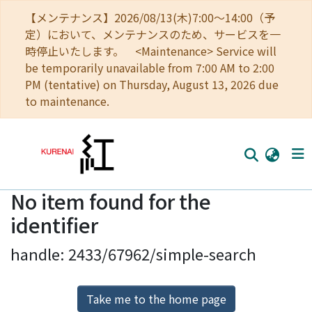
【メンテナンス】2026/08/13(木)7:00～14:00（予
定）において、メンテナンスのため、サービスを一
時停止いたします。 <Maintenance> Service will
be temporarily unavailable from 7:00 AM to 2:00
PM (tentative) on Thursday, August 13, 2026 due
to maintenance.
No item found for the
Home
identifier
Communities
handle: 2433/67962/simple-search
Browse
Download Ranking
Take me to the home page