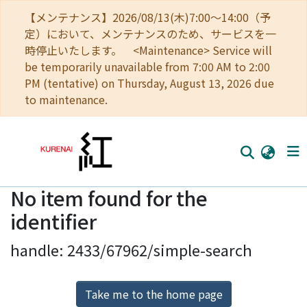
【メンテナンス】2026/08/13(木)7:00～14:00（予
定）において、メンテナンスのため、サービスを一
時停止いたします。 <Maintenance> Service will
be temporarily unavailable from 7:00 AM to 2:00
PM (tentative) on Thursday, August 13, 2026 due
to maintenance.
No item found for the
Home
identifier
Communities
handle: 2433/67962/simple-search
Browse
Download Ranking
Take me to the home page