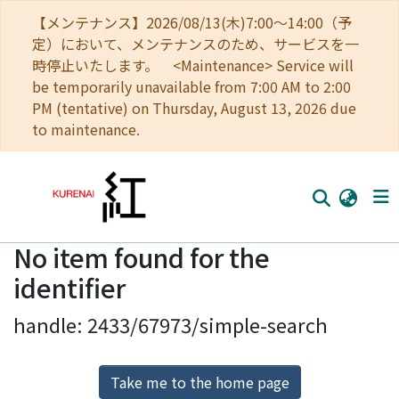
【メンテナンス】2026/08/13(木)7:00～14:00（予
定）において、メンテナンスのため、サービスを一
時停止いたします。 <Maintenance> Service will
be temporarily unavailable from 7:00 AM to 2:00
PM (tentative) on Thursday, August 13, 2026 due
to maintenance.
No item found for the
Home
identifier
Communities
handle: 2433/67973/simple-search
Browse
Download Ranking
Take me to the home page