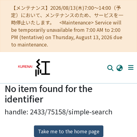
【メンテナンス】2026/08/13(木)7:00～14:00（予
定）において、メンテナンスのため、サービスを一
時停止いたします。 <Maintenance> Service will
be temporarily unavailable from 7:00 AM to 2:00
PM (tentative) on Thursday, August 13, 2026 due
to maintenance.
No item found for the
Home
identifier
Communities
handle: 2433/75158/simple-search
Browse
Download Ranking
Take me to the home page