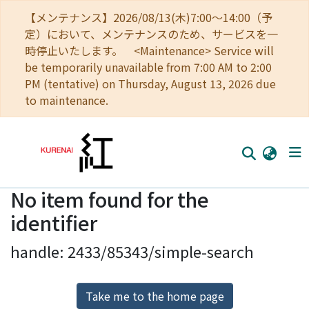
【メンテナンス】2026/08/13(木)7:00～14:00（予
定）において、メンテナンスのため、サービスを一
時停止いたします。 <Maintenance> Service will
be temporarily unavailable from 7:00 AM to 2:00
PM (tentative) on Thursday, August 13, 2026 due
to maintenance.
No item found for the
Home
identifier
Communities
handle: 2433/85343/simple-search
Browse
Download Ranking
Take me to the home page