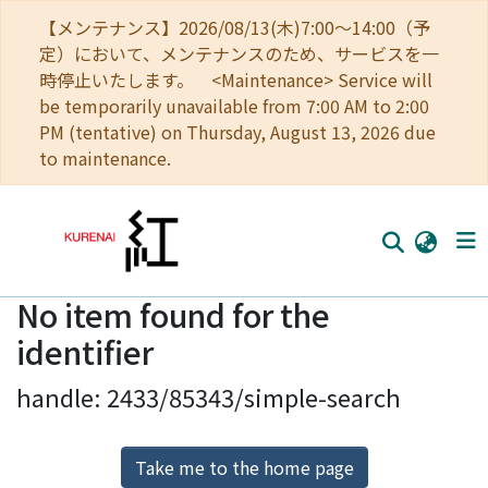
【メンテナンス】2026/08/13(木)7:00～14:00（予
定）において、メンテナンスのため、サービスを一
時停止いたします。 <Maintenance> Service will
be temporarily unavailable from 7:00 AM to 2:00
PM (tentative) on Thursday, August 13, 2026 due
to maintenance.
No item found for the
Home
identifier
Communities
handle: 2433/85343/simple-search
Browse
Download Ranking
Take me to the home page