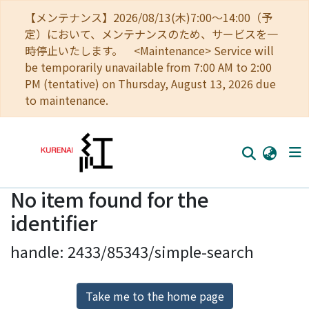
【メンテナンス】2026/08/13(木)7:00～14:00（予
定）において、メンテナンスのため、サービスを一
時停止いたします。 <Maintenance> Service will
be temporarily unavailable from 7:00 AM to 2:00
PM (tentative) on Thursday, August 13, 2026 due
to maintenance.
No item found for the
Home
identifier
Communities
handle: 2433/85343/simple-search
Browse
Download Ranking
Take me to the home page