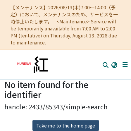
【メンテナンス】2026/08/13(木)7:00～14:00（予
定）において、メンテナンスのため、サービスを一
時停止いたします。 <Maintenance> Service will
be temporarily unavailable from 7:00 AM to 2:00
PM (tentative) on Thursday, August 13, 2026 due
to maintenance.
No item found for the
Home
identifier
Communities
handle: 2433/85343/simple-search
Browse
Download Ranking
Take me to the home page