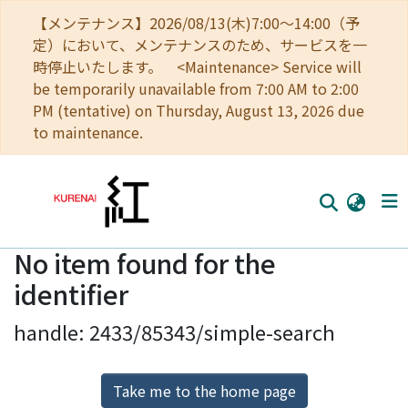
【メンテナンス】2026/08/13(木)7:00～14:00（予
定）において、メンテナンスのため、サービスを一
時停止いたします。 <Maintenance> Service will
be temporarily unavailable from 7:00 AM to 2:00
PM (tentative) on Thursday, August 13, 2026 due
to maintenance.
No item found for the
Home
identifier
Communities
handle: 2433/85343/simple-search
Browse
Download Ranking
Take me to the home page