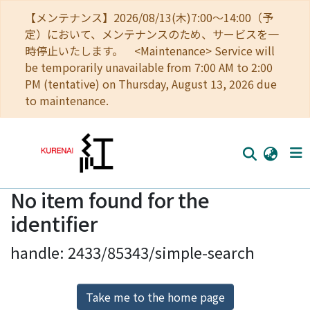
【メンテナンス】2026/08/13(木)7:00～14:00（予
定）において、メンテナンスのため、サービスを一
時停止いたします。 <Maintenance> Service will
be temporarily unavailable from 7:00 AM to 2:00
PM (tentative) on Thursday, August 13, 2026 due
to maintenance.
No item found for the
Home
identifier
Communities
handle: 2433/85343/simple-search
Browse
Download Ranking
Take me to the home page