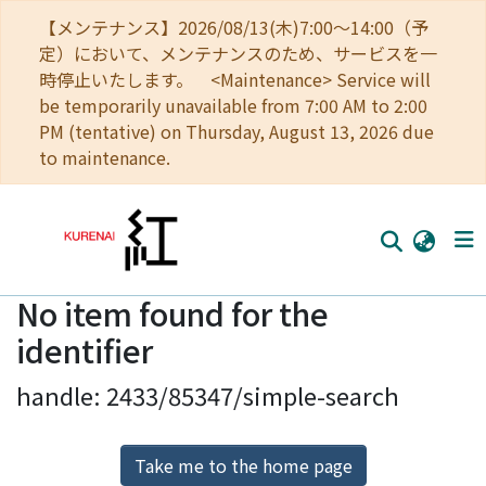
【メンテナンス】2026/08/13(木)7:00～14:00（予
定）において、メンテナンスのため、サービスを一
時停止いたします。 <Maintenance> Service will
be temporarily unavailable from 7:00 AM to 2:00
PM (tentative) on Thursday, August 13, 2026 due
to maintenance.
No item found for the
Home
identifier
Communities
handle: 2433/85347/simple-search
Browse
Download Ranking
Take me to the home page