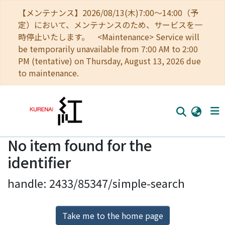
【メンテナンス】2026/08/13(木)7:00～14:00（予
定）において、メンテナンスのため、サービスを一
時停止いたします。 <Maintenance> Service will
be temporarily unavailable from 7:00 AM to 2:00
PM (tentative) on Thursday, August 13, 2026 due
to maintenance.
No item found for the
Home
identifier
Communities
handle: 2433/85347/simple-search
Browse
Download Ranking
Take me to the home page