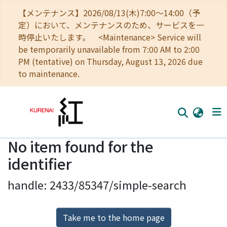
【メンテナンス】2026/08/13(木)7:00～14:00（予
定）において、メンテナンスのため、サービスを一
時停止いたします。 <Maintenance> Service will
be temporarily unavailable from 7:00 AM to 2:00
PM (tentative) on Thursday, August 13, 2026 due
to maintenance.
No item found for the
Home
identifier
Communities
handle: 2433/85347/simple-search
Browse
Download Ranking
Take me to the home page