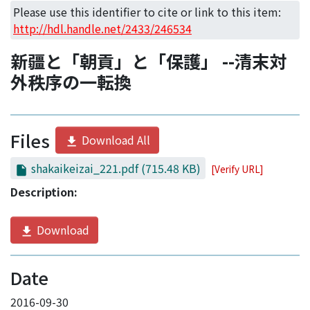
Access Statistics
Please use this identifier to cite or link to this item:
http://hdl.handle.net/2433/246534
Library Network
新疆と「朝貢」と「保護」 --清末対
外秩序の一転換
Files
Download All
shakaikeizai_221.pdf
(715.48 KB)
[Verify URL]
Description:
Download
Date
2016-09-30