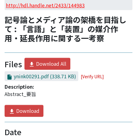
Access Statistics
http://hdl.handle.net/2433/144983
Library Network
記号論とメディア論の架橋を目指し
て : 「言語」と「装置」の媒介作
用・延長作用に関する一考察
Files
Download All
ynink00291.pdf
(338.71 KB)
[Verify URL]
Description:
Abstract_要旨
Download
Date